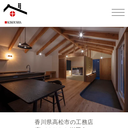
香川県高松市
の
工務店