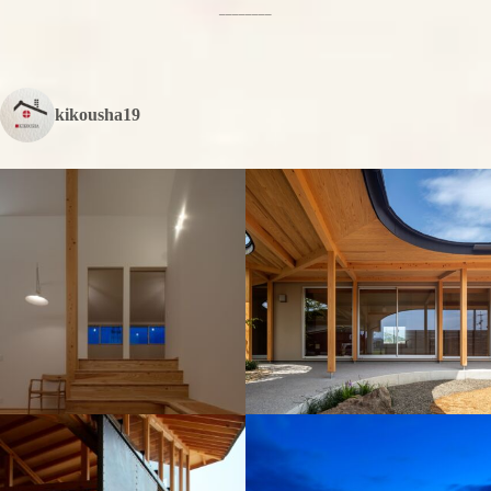
________
kikousha19